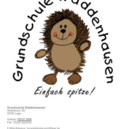
Grundschule Waddenhausen
Altdorferstr. 60
32791
Lage
Telefon:
05232 3398
Fax:
05232 9222922
E-Mail-Adresse:
gs-waddenhausen@lage.de