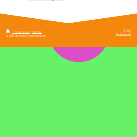
Login
Druckversion
|
Sitemap
Webansicht
© Grundschule Waddenhausen