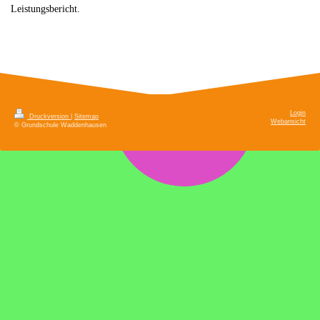
Leistungsbericht.
Login
Druckversion
|
Sitemap
Webansicht
© Grundschule Waddenhausen