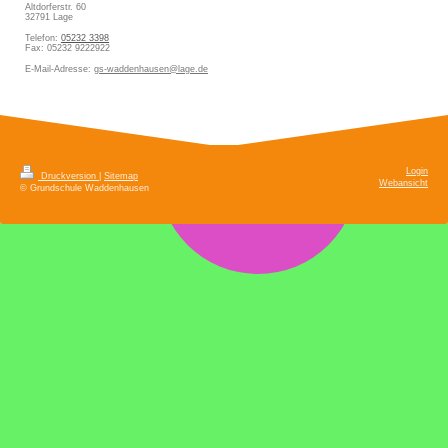
Altdorferstr. 60
32791
Lage
Telefon:
05232 3398
Fax:
05232 9222922
E-Mail-Adresse:
gs-waddenhausen@lage.de
Login
Druckversion
|
Sitemap
Webansicht
© Grundschule Waddenhausen